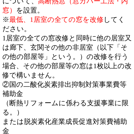
について、
高断熱窓（窓カバー工法・内
窓）
を設置。
※
最低、1居室の全ての窓を改修
してく
ださい。
1居室の全ての窓改修と同時に他の居室又
は廊下、玄関その他の非居室（以下「そ
の他の部屋等」という。）の改修を行う
場合、その他の部屋等の窓は1枚以上の改
修で構いません。
②国の二酸化炭素排出抑制対策事業費等
補助金
（断熱リフォームに係わる支援事業に限
る。）
または脱炭素化産業成長促進対策費補助
金