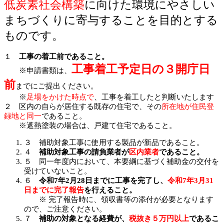
低炭素社会構築
に向けた環境にやさしい
まちづくりに寄与することを目的とする
ものです。
１
工事の着工前であること。
工事着工予定日の３開庁日
※申請書類は、
前
までにご提出ください。
※
足場をかけた時点で
、工事を着工したと判断いたします
２ 区内の自らが居住する既存の住宅で、その
所在地が住民登
録地と同一
であること。
※遮熱塗装の場合は、戸建て住宅であること。
３ 補助対象工事に使用する製品が新品であること。
４
補助対象工事の請負業者が
区内業者
であること。
５ 同一年度内において、本要綱に基づく補助金の交付を
受けていないこと。
６
令和7年2月28日までに工事を完了し、
令和7年3月31
日までに完了報告
を行えること。
※ 完了報告時に、領収書等の添付が必要となります
ので、ご注意ください。
７
補助の対象となる経費が、
税抜き５万円以上
であるこ