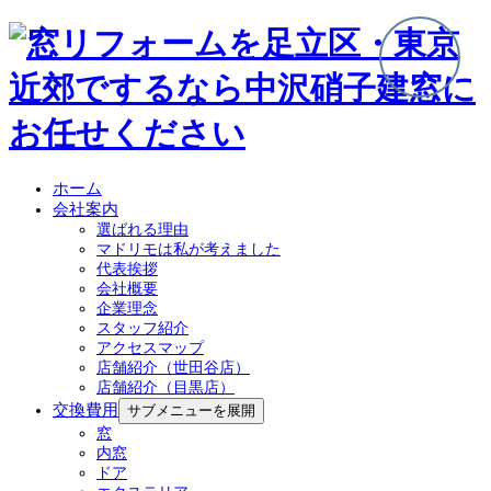
ホーム
会社案内
選ばれる理由
マドリモは私が考えました
代表挨拶
会社概要
企業理念
スタッフ紹介
アクセスマップ
店舗紹介（世田谷店）
店舗紹介（目黒店）
交換費用
サブメニューを展開
窓
内窓
ドア