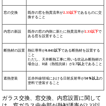
窓の交換
既存の窓を熱貫流率が
2.33以下
であるものに交
換すること
内窓の新設
既存の窓の内側に新たに熱貫流率が
2.33以下
で
ある窓を設置すること
断熱材の設置
熱伝導率が
0.041以下
である断熱材を設置する
こと
ただし、天井断熱工事に用いる吹込み断熱材の
場合は、R値（熱抵抗値）が
2.7以上
であること
遮熱塗装
近赤外線領域における日射反射率が
50％以上
の
塗料で塗装すること
ガラス交換、窓交換、内窓設置に関して
は、窓ガラス中央部が熱勧誘率が2.33以