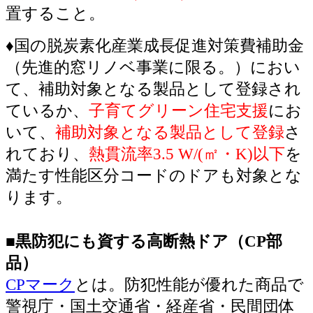
置すること。
♦国の脱炭素化産業成長促進対策費補助金
（先進的窓リノベ事業に限る。）におい
て、補助対象となる製品として登録され
ているか、
子育てグリーン住宅支援
にお
いて、
補助対象となる製品として登録
さ
れており、
熱貫流率3.5 W/(㎡・K)以下
を
満たす性能区分コードのドアも対象とな
ります。
■黒防犯にも資する高断熱ドア（CP部
品）
CPマーク
とは。防犯性能が優れた商品で
警視庁・国土交通省・経産省・民間団体