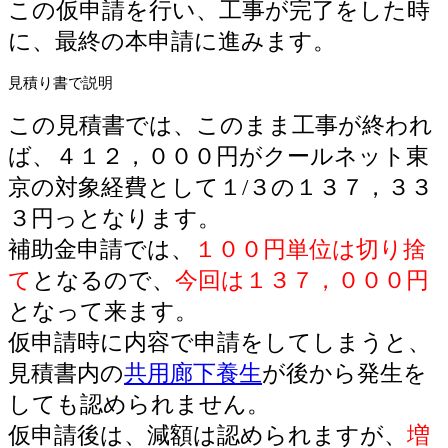
この仮申請を行い、工事が完了をした時
に、最終の本申請に進みます。
見積り書で説明
この見積書では、このまま工事が終われ
ば、４１２，０００円がクールネット東
京の対象経費として１/３の１３７，３３
３円っとなります。
補助金申請では、
１００円単位は切り捨
て
となるので、
今回は１３７，０００円
となって来ます。
仮申請時に内容で申請をしてしまうと、
見積書内の
共用廊下養生
が後から発生を
しても認められません。
仮申請後は、減額は認められますが、
増