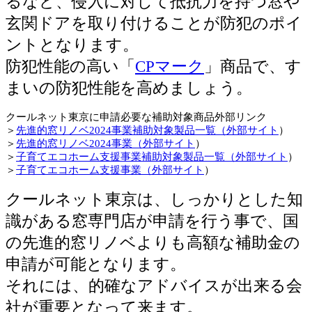
るなど、侵入に対して抵抗力を持つ窓や
玄関ドアを取り付けることが防犯のポイ
ントとなります。
防犯性能の高い「
CPマーク
」商品で、す
まいの防犯性能を高めましょう。
クールネット東京に申請必要な補助対象商品外部リンク
＞
先進的窓リノベ2024事業補助対象製品一覧（外部サイト
）
＞
先進的窓リノベ2024事業（外部サイト
）
＞
子育てエコホーム支援事業補助対象製品一覧（外部サイト
）
＞
子育てエコホーム支援事業（外部サイト
）
クールネット東京は、しっかりとした知
識がある窓専門店が申請を行う事で、国
の先進的窓リノベよりも高額な補助金の
申請が可能となります。
それには、的確なアドバイスが出来る会
社が重要となって来ます。