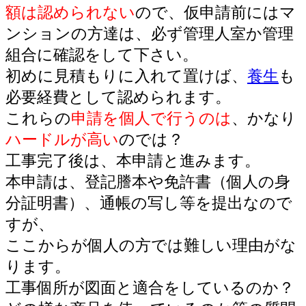
額は認められない
ので、仮申請前にはマ
ンションの方達は、必ず管理人室か管理
組合に確認をして下さい。
初めに見積もりに入れて置けば、
養生
も
必要経費として認められます。
これらの
申請を個人で行うのは
、かなり
ハードルが高い
のでは？
工事完了後は、本申請と進みます。
本申請は、登記謄本や免許書（個人の身
分証明書）、通帳の写し等を提出なので
すが、
ここからが個人の方では難しい理由がな
ります。
工事個所が図面と適合をしているのか？