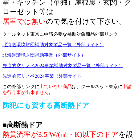
室・キッチン（単独）屋根裏・玄関・ク
ローゼット等は
居室では無い
ので気を付けて下さい。
クールネット東京に申請必要な補助対象商品外部リンク
北海道環境財団補助対象製品一覧（外部サイト）
北海道環境財団補助事業（外部サイト）
先進的窓リノベ2024事業補助対象製品一覧（外部サイト）
先進的窓リノベ2024事業（外部サイト
この外部リンクに
出ていない商品
は、クールネット東京に
申請
を行う事が出来ません
。
防犯にも資する高断熱ドア
■高断熱ドア
熱貫流率が3.5 W/(㎡・K)以下のドア
を設