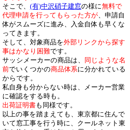
そこで、
(有)中沢硝子建窓
の様に
無料で
代理申請を行ってもらった方が
、申請自
体がスムーズに進み、入金自体も早くな
ってきます。
そして、対象商品を
外部リンクから探す
事はかなり困難
です。
サッシメーカーの商品は、
同じような名
前
でいくつかの
商品体系
に分かれている
からです。
私自身も分からない時は、メーカー営業
に確認をする時も。
出荷証明書
も同様です。
以上の事を踏まえても、東京都に住んで
いて窓工事を行う時に、クールネット東