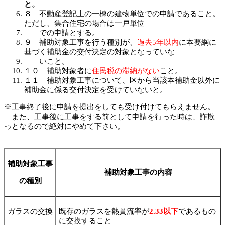
と。
８ 不動産登記上の一棟の建物単位での申請であること。
ただし、集合住宅の場合は一戸単位
での申請とする。
９ 補助対象工事を行う種別が、
過去5年以内
に本要綱に
基づく補助金の交付決定の対象となっていな
いこと。
１０ 補助対象者に
住民税の滞納がない
こと。
１１ 補助対象工事について、区から当該本補助金以外に
補助金に係る交付決定を受けていないと。
※工事終了後に申請を提出をしても受け付けてもらえません。
また、工事後に工事をする前として申請を行った時は、詐欺
っとなるので絶対にやめて下さい。
補助対象工事
補助対象工事の内容
の種別
ガラスの交換
既存のガラスを熱貫流率が
2.33以下
であるもの
に交換すること