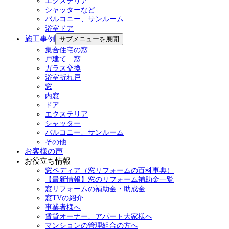
エクステリア
シャッターなど
バルコニー、サンルーム
浴室ドア
施工事例
サブメニューを展開
集合住宅の窓
戸建て 窓
ガラス交換
浴室折れ戸
窓
内窓
ドア
エクステリア
シャッター
バルコニー、サンルーム
その他
お客様の声
お役立ち情報
窓ペディア（窓リフォームの百科事典）
【最新情報】窓のリフォーム補助金一覧
窓リフォームの補助金・助成金
窓TVの紹介
事業者様へ
賃貸オーナー、アパート大家様へ
マンションの管理組合の方へ