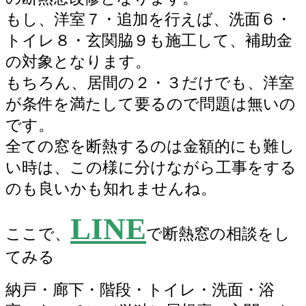
もし、洋室７・追加を行えば、洗面６・
トイレ８・玄関脇９も施工して、補助金
の対象となります。
もちろん、居間の２・３だけでも、洋室
が条件を満たして要るので問題は無いの
です。
全ての窓を断熱するのは金額的にも難し
い時は、この様に分けながら工事をする
のも良いかも知れませんね。
LIN
E
ここで、
で断熱窓の相談をし
てみる
納戸・廊下・階段・トイレ・洗面・浴