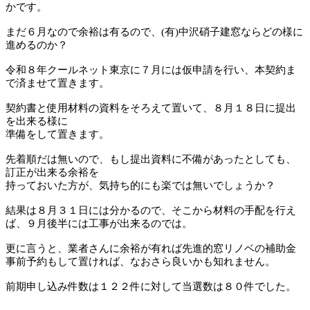
かです。
まだ６月なので余裕は有るので、(有)中沢硝子建窓ならどの様に
進めるのか？
令和８年クールネット東京に７月には仮申請を行い、本契約ま
で済ませて置きます。
契約書と使用材料の資料をそろえて置いて、８月１８日に提出
を出来る様に
準備をして置きます。
先着順だは無いので、もし提出資料に不備があったとしても、
訂正が出来る余裕を
持っておいた方が、気持ち的にも楽では無いでしょうか？
結果は８月３１日には分かるので、そこから材料の手配を行え
ば、９月後半には工事が出来るのでは。
更に言うと、業者さんに余裕が有れば先進的窓リノベの補助金
事前予約もして置ければ、なおさら良いかも知れません。
前期申し込み件数は１２２件に対して当選数は８０件でした。