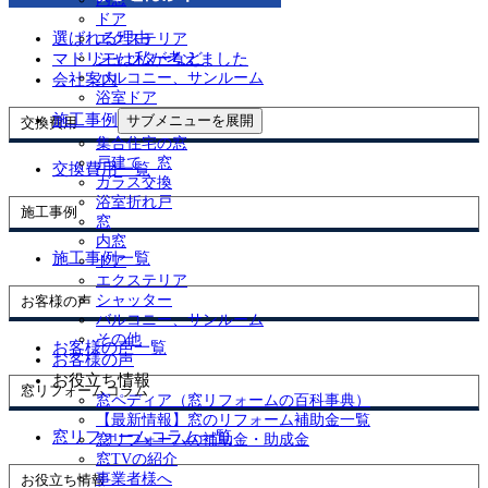
ドア
選ばれる理由
エクステリア
マドリモは私が考えました
シャッターなど
バルコニー、サンルーム
会社案内
浴室ドア
施工事例
サブメニューを展開
交換費用
集合住宅の窓
戸建て 窓
交換費用一覧
ガラス交換
浴室折れ戸
施工事例
窓
内窓
施工事例一覧
ドア
エクステリア
シャッター
お客様の声
バルコニー、サンルーム
その他
お客様の声一覧
お客様の声
お役立ち情報
窓リフォームコラム
窓ペディア（窓リフォームの百科事典）
【最新情報】窓のリフォーム補助金一覧
窓リフォームコラム一覧
窓リフォームの補助金・助成金
窓TVの紹介
事業者様へ
お役立ち情報