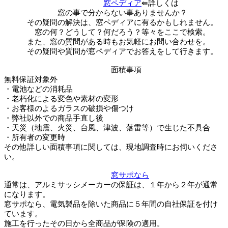
窓ペディア
⇚詳しくは
窓の事で分からない事ありませんか？
その疑問の解決は、窓ペディアに有るかもしれません。
窓の何？どうして？何だろう？等々をここで検索。
また、窓の質問がある時もお気軽にお問い合わせを。
その疑問や質問が窓ペディアでお答えをして行きます。
面積事項
無料保証対象外
・電池などの消耗品
・老朽化による変色や素材の変形
・お客様のよるガラスの破損や傷つけ
・弊社以外での商品手直し後
・天災（地震、火災、台風、津波、落雷等）で生じた不具合
・所有者の変更時
その他詳しい面積事項に関しては、現地調査時にお伺いくださ
い。
窓サポなら
通常は、アルミサッシメーカーの保証は、１年から２年が通常
になります。
窓サポなら、電気製品を除いた商品に５年間の自社保証を付け
ています。
施工を行ったその日から全商品が保険の適用。