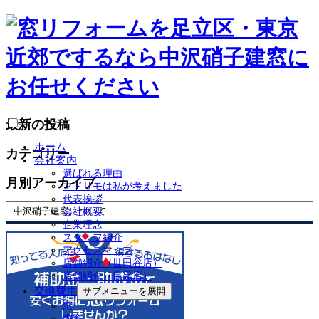
最新の投稿
ホーム
カテゴリー
会社案内
選ばれる理由
月別アーカイブ
マドリモは私が考えました
代表挨拶
中沢硝子建窓について
会社概要
企業理念
スタッフ紹介
アクセスマップ
店舗紹介（世田谷店）
店舗紹介（目黒店）
交換費用
サブメニューを展開
窓
内窓