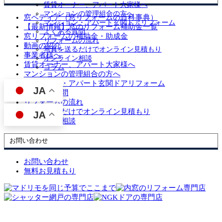
賃貸オーナー、アパート大家様へ
マンションの管理組合の方へ
窓ペディア（窓リフォームの百科事典）
マンション・アパート玄関ドアリフォーム
【最新情報】窓のリフォーム補助金一覧
よくある質問
窓リフォームの補助金・助成金
リフォームの流れ
動画の紹介
写真を送るだけでオンライン見積もり
事業者様へ
オンライン相談
賃貸オーナー、アパート大家様へ
コラム
マンションの管理組合の方へ
マンション・アパート玄関ドアリフォーム
JA
よくある質問
リフォームの流れ
写真を送るだけでオンライン見積もり
JA
オンライン相談
お問い合わせ
お問い合わせ
無料お見積もり