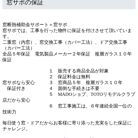
窓サポの保証
窓断熱補助金サポート＝窓サポ
窓サポでは、工事を行った物件に保証を付けさせて頂いていま
す。
二重窓（内窓）、窓交換工事（カバー工法）、ドア交換工事
（カバー工法）
全品５年保証 電気製品メーカー２年保証 複層ガラス１０年
保証
１ 販売する商品全品が対象
２ 保証料金は無料
窓サポなら安心 ３ 窓商品５年 複層ガラス１０年
保証付き ４ 面倒な手続きは不要
５ MADOショプ、TOTOリモデルクラブ
店だから安心
６ 窓工事施工は、６年連続全国一位の
技術力
毎日使う窓・ドアだからお客様に寄り添った充実をした保証に
チャレンジ。