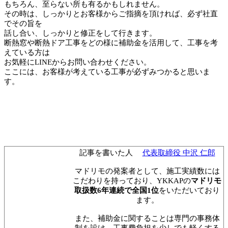
もちろん、至らない所も有るかもしれません。
その時は、しっかりとお客様からご指摘を頂ければ、必ず社直
でその旨を
話し合い、しっかりと修正をして行きます。
断熱窓や断熱ドア工事をどの様に補助金を活用して、工事を考
えている方は
お気軽にLINEからお問い合わせください。
ここには、お客様が考えている工事が必ずみつかると思いま
す。
記事を書いた人
代表取締役 中沢 仁郎
マドリモの発案者として、施工実績数には
こだわりを持っており、YKKAPの
マドリモ
取扱数6年連続で全国1位
をいただいており
ます。
また、補助金に関することは専門の事務体
制を設け、工事費負担を少しでも軽くする