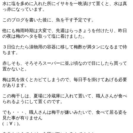
水に塩を多めに入れた所にイサキを一晩漬けて置くと、水は真
っ赤になっています。
このブログを書いた後に、魚を干す予定です。
他にも梅雨時期は大変で、先週はらっきょうを付けたり、昨日
の夜は梅のヘタを取って塩に着けました。
３日位たたら漬物用の容器に移して梅酢が満タンになるまで待
ちます。
赤しそも、そろそろスーパーに並ぶ頃なので目にしたら買って
置かないと。
梅は気を抜くとカビてしまうので、毎日手を掛けてあげる必要
があります。
この梅干しは、夏場に冷蔵庫に入れて置いて、職人さんが食べ
られるようにして置くのです。
でも・・・、職人さんは梅干が嫌いみたいで、食べて居る姿を
見た事が有りません
( ；∀；)。