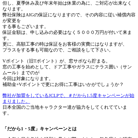
但し、夏季休み及び年末年始は休業の為に、ご対応が出来なく
なります。
弊社保険はAIGの保証になりますので、その内容に従い補償内容
が変更を
する事もございます。
保証金額は、申し込みの必要はなく５０００万円が付いて来ま
す。
更に、高額工事の時は保証をお客様の実費にはなりますが、
プラスをする事も可能なので、ご相談をして下さい。
Vポイント（旧Tポイント）が、窓サポなら貯まる。
窓の工事を始めとして、ドア工事やガラスにテラス囲い（サン
ムール）までのが
今回は対象になります。
補助金+Vポイントで更にお得に工事はいかがでしょうか？
弊社が加盟をしているJCLPで、＃だから1.5度キャンペーンが始
まりました。
日本全国のご当地キャラクター達が協力をしてくれてていま
す。
「だから1・5度」キャンペーンとは