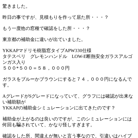
驚きました。
昨日の事ですが、見積もりを作って居た所・・・？
もう一度他の窓種で確認をした所・・・？
東京都の補助金に違いが出ていました。
YKKAPマドリモ樹脂窓タイプAPW330仕様
タテスベリ グレモンハンドル LOW-E断熱安全ガラスアルゴ
ンガス入り
５００*５００＝５８，０００円
ガラスをブルーかブラウンにすると７４，０００円になるんで
す。
AグレードがSグレードになっていて、グラフには確認が出来な
い補助額が
YKKAPの補助金シミュレーションに出てきたのです？
補助金が上がるのは良いのですが、このシミュレーションには
何回も騙されていて、かなり怪しすぎます。
確認をした所、間違えが無いと言う事なので、引違いはハイブ