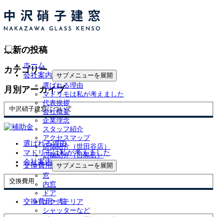
最新の投稿
ホーム
カテゴリー
会社案内
サブメニューを展開
選ばれる理由
月別アーカイブ
マドリモは私が考えました
代表挨拶
中沢硝子建窓について
会社概要
企業理念
スタッフ紹介
アクセスマップ
選ばれる理由
店舗紹介（世田谷店）
マドリモは私が考えました
店舗紹介（目黒店）
会社案内
交換費用
サブメニューを展開
窓
交換費用
内窓
ドア
交換費用一覧
エクステリア
シャッターなど