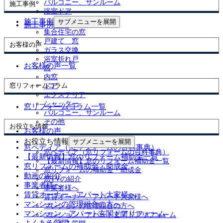
バルコニー、サンルーム
施工事例
浴室ドア
施工事例
サブメニューを展開
施工事例一覧
集合住宅の窓
戸建て 窓
お客様の声
ガラス交換
浴室折れ戸
お客様の声一覧
窓
内窓
窓リフォームコラム
ドア
エクステリア
シャッター
窓リフォームコラム一覧
バルコニー、サンルーム
その他
お役立ち情報
お客様の声
お役立ち情報
サブメニューを展開
窓ペディア（窓リフォームの百科事典）
窓ペディア（窓リフォームの百科事典）
【最新情報】窓のリフォーム補助金一覧
【最新情報】窓のリフォーム補助金一覧
窓リフォームの補助金・助成金
窓リフォームの補助金・助成金
動画の紹介
窓TVの紹介
事業者様へ
事業者様へ
賃貸オーナー、アパート大家様へ
賃貸オーナー、アパート大家様へ
マンションの管理組合の方へ
マンションの管理組合の方へ
マンション・アパート玄関ドアリフォーム
マンション・アパート玄関ドアリフォーム
よくある質問