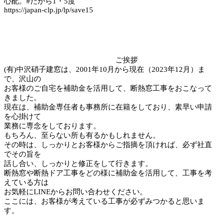
心配。#だから1・5度
https://japan-clp.jp/lp/save15
ご挨拶
(有)中沢硝子建窓は、2001年10月から現在（2023年12月）ま
で、沢山の
お客様のご自宅を補助金を活用して、断熱窓工事をおこなって
きました。
現在は、補助金専任者も事務所に在籍をしており、素早い申請
を心掛けて
業務に専念をしております。
もちろん、至らない所も有るかもしれません。
その時は、しっかりとお客様からご指摘を頂ければ、必ず社直
でその旨を
話し合い、しっかりと修正をして行きます。
断熱窓や断熱ドア工事をどの様に補助金を活用して、工事を考
えている方は
お気軽にLINEからお問い合わせください。
ここには、お客様が考えている工事が必ずみつかると思いま
す。