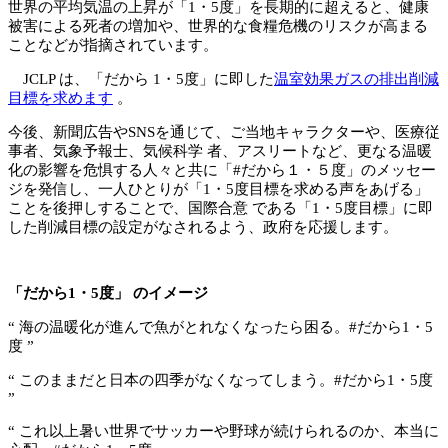
世界の平均気温の上昇が「1・5度」を長期的に超えると、健康
被害による死者の増加や、世界的な食糧危機のリスクが高まる
ことなどが指摘されています。
JCLP は、「だから 1・5度」に即した
温室効果ガスの排出削減
目標を求めます
。
今後、新聞広告やSNSを通じて、ご当地キャラクターや、医療従
事者、気象予報士、気候科学 者、アスリートなど、更なる温暖
化の影響を危惧する人々と共に「#だから１・５度」のメッセー
ジを発信し、一人ひとりが「1・5度目標を求める声をあげる」
ことを後押しすることで、国際合意 である「1・5度目標」に即
した削減目標の設定がなされるよう、政府を応援します。
「だから1・5度」 のイメージ
“ 海の温暖化が進んで魚がとれなくなったら困る。#だから1・5
度 ”
“ このままだと日本の四季がなくなってしまう。#だから1・5度
”
“ これ以上暑い世界でサッカーや野球が続けられるのか、本当に