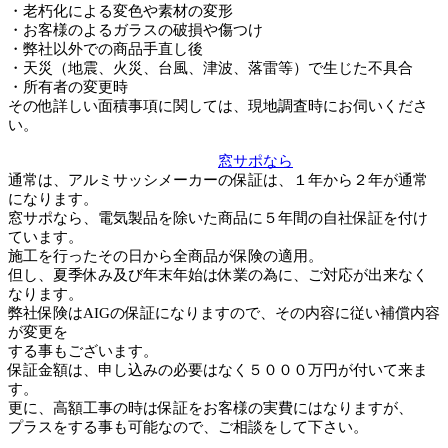
・老朽化による変色や素材の変形
・お客様のよるガラスの破損や傷つけ
・弊社以外での商品手直し後
・天災（地震、火災、台風、津波、落雷等）で生じた不具合
・所有者の変更時
その他詳しい面積事項に関しては、現地調査時にお伺いくださ
い。
窓サポなら
通常は、アルミサッシメーカーの保証は、１年から２年が通常
になります。
窓サポなら、電気製品を除いた商品に５年間の自社保証を付け
ています。
施工を行ったその日から全商品が保険の適用。
但し、夏季休み及び年末年始は休業の為に、ご対応が出来なく
なります。
弊社保険はAIGの保証になりますので、その内容に従い補償内容
が変更を
する事もございます。
保証金額は、申し込みの必要はなく５０００万円が付いて来ま
す。
更に、高額工事の時は保証をお客様の実費にはなりますが、
プラスをする事も可能なので、ご相談をして下さい。