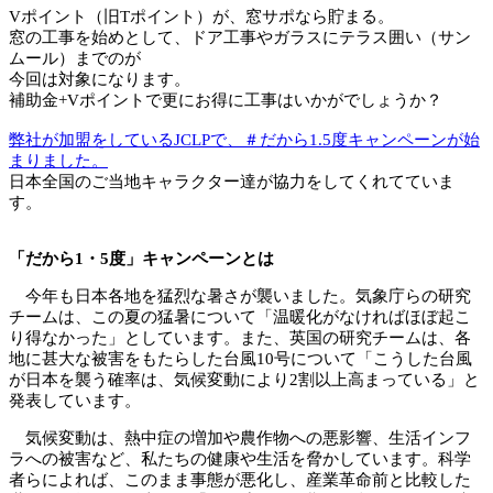
Vポイント（旧Tポイント）が、窓サポなら貯まる。
窓の工事を始めとして、ドア工事やガラスにテラス囲い（サン
ムール）までのが
今回は対象になります。
補助金+Vポイントで更にお得に工事はいかがでしょうか？
弊社が加盟をしているJCLPで、＃だから1.5度キャンペーンが始
まりました。
日本全国のご当地キャラクター達が協力をしてくれてていま
す。
「だから1・5度」キャンペーンとは
今年も日本各地を猛烈な暑さが襲いました。気象庁らの研究
チームは、この夏の猛暑について「温暖化がなければほぼ起こ
り得なかった」としています。また、英国の研究チームは、各
地に甚大な被害をもたらした台風10号について「こうした台風
が日本を襲う確率は、気候変動により2割以上高まっている」と
発表しています。
気候変動は、熱中症の増加や農作物への悪影響、生活インフ
ラへの被害など、私たちの健康や生活を脅かしています。科学
者らによれば、このまま事態が悪化し、産業革命前と比較した