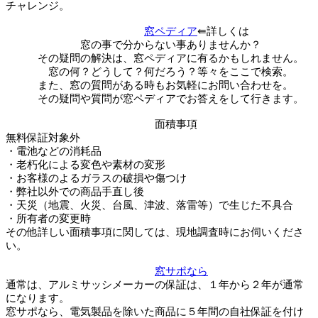
チャレンジ。
窓ペディア
⇚詳しくは
窓の事で分からない事ありませんか？
その疑問の解決は、窓ペディアに有るかもしれません。
窓の何？どうして？何だろう？等々をここで検索。
また、窓の質問がある時もお気軽にお問い合わせを。
その疑問や質問が窓ペディアでお答えをして行きます。
面積事項
無料保証対象外
・電池などの消耗品
・老朽化による変色や素材の変形
・お客様のよるガラスの破損や傷つけ
・弊社以外での商品手直し後
・天災（地震、火災、台風、津波、落雷等）で生じた不具合
・所有者の変更時
その他詳しい面積事項に関しては、現地調査時にお伺いくださ
い。
窓サポなら
通常は、アルミサッシメーカーの保証は、１年から２年が通常
になります。
窓サポなら、電気製品を除いた商品に５年間の自社保証を付け