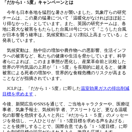
「だから1・5度」キャンペーンとは
今年も日本各地を猛烈な暑さが襲いました。気象庁らの研究
チームは、この夏の猛暑について「温暖化がなければほぼ起こ
り得なかった」としています。また、英国の研究チームは、各
地に甚大な被害をもたらした台風10号について「こうした台風
が日本を襲う確率は、気候変動により2割以上高まっている」と
発表しています。
気候変動は、熱中症の増加や農作物への悪影響、生活インフ
ラへの被害など、私たちの健康や生活を脅かしています。科学
者らによれば、このまま事態が悪化し、産業革命前と比較した
世界の平均気温の上昇が「1・5度」を長期的に超えると、健康
被害による死者の増加や、世界的な食糧危機のリスクが高まる
ことなどが指摘されています。
JCLP は、「だから 1・5度」に即した
温室効果ガスの排出削減
目標を求めます
。
今後、新聞広告やSNSを通じて、ご当地キャラクターや、医療従
事者、気象予報士、気候科学 者、アスリートなど、更なる温暖
化の影響を危惧する人々と共に「#だから１・５度」のメッセー
ジを発信し、一人ひとりが「1・5度目標を求める声をあげる」
ことを後押しすることで、国際合意 である「1・5度目標」に即