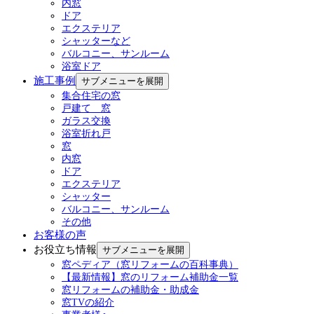
内窓
ドア
エクステリア
シャッターなど
バルコニー、サンルーム
浴室ドア
施工事例
サブメニューを展開
集合住宅の窓
戸建て 窓
ガラス交換
浴室折れ戸
窓
内窓
ドア
エクステリア
シャッター
バルコニー、サンルーム
その他
お客様の声
お役立ち情報
サブメニューを展開
窓ペディア（窓リフォームの百科事典）
【最新情報】窓のリフォーム補助金一覧
窓リフォームの補助金・助成金
窓TVの紹介