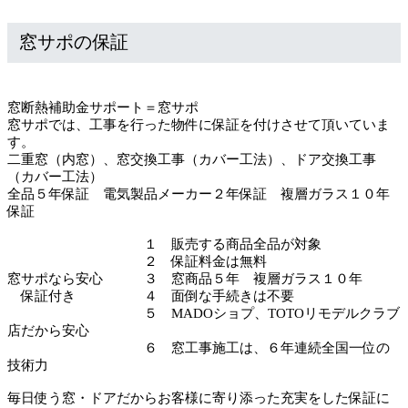
窓サポの保証
窓断熱補助金サポート＝窓サポ
窓サポでは、工事を行った物件に保証を付けさせて頂いていま
す。
二重窓（内窓）、窓交換工事（カバー工法）、ドア交換工事
（カバー工法）
全品５年保証 電気製品メーカー２年保証 複層ガラス１０年
保証
１ 販売する商品全品が対象
２ 保証料金は無料
窓サポなら安心 ３ 窓商品５年 複層ガラス１０年
保証付き ４ 面倒な手続きは不要
５ MADOショプ、TOTOリモデルクラブ
店だから安心
６ 窓工事施工は、６年連続全国一位の
技術力
毎日使う窓・ドアだからお客様に寄り添った充実をした保証に