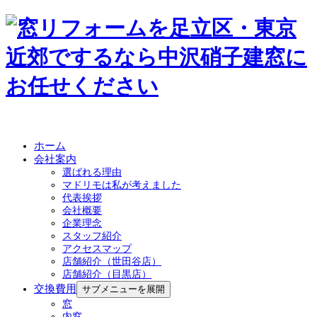
ホーム
会社案内
選ばれる理由
マドリモは私が考えました
代表挨拶
会社概要
企業理念
スタッフ紹介
アクセスマップ
店舗紹介（世田谷店）
店舗紹介（目黒店）
交換費用
サブメニューを展開
窓
内窓