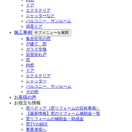
ドア
エクステリア
シャッターなど
バルコニー、サンルーム
浴室ドア
施工事例
サブメニューを展開
集合住宅の窓
戸建て 窓
ガラス交換
浴室折れ戸
窓
内窓
ドア
エクステリア
シャッター
バルコニー、サンルーム
その他
お客様の声
お役立ち情報
窓ペディア（窓リフォームの百科事典）
【最新情報】窓のリフォーム補助金一覧
窓リフォームの補助金・助成金
窓TVの紹介
事業者様へ