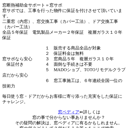
窓断熱補助金サポート＝窓サポ
窓サポでは、工事を行った物件に保証を付けさせて頂いていま
す。
二重窓（内窓）、窓交換工事（カバー工法）、ドア交換工事
（カバー工法）
全品５年保証 電気製品メーカー２年保証 複層ガラス１０年
保証
１ 販売する商品全品が対象
２ 保証料金は無料
窓サポなら安心 ３ 窓商品５年 複層ガラス１０年
保証付き ４ 面倒な手続きは不要
５ MADOショプ、TOTOリモデルクラブ
店だから安心
６ 窓工事施工は、６年連続全国一位の
技術力
毎日使う窓・ドアだからお客様に寄り添った充実をした保証に
チャレンジ。
窓ペディア
⇚詳しくは
窓の事で分からない事ありませんか？
その疑問の解決は、窓ペディアに有るかもしれません。