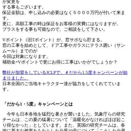
が変更を
する事もございます。
保証金額は、申し込みの必要はなく５０００万円が付いて来ま
す。
更に、高額工事の時は保証をお客様の実費にはなりますが、
プラスをする事も可能なので、ご相談をして下さい。
Vポイント（旧Tポイント）が、窓サポなら貯まる。
窓の工事を始めとして、ドア工事やガラスにテラス囲い（サン
ムール）までのが
今回は対象になります。
補助金+Vポイントで更にお得に工事はいかがでしょうか？
弊社が加盟をしているJCLPで、＃だから1.5度キャンペーンが始
まりました。
日本全国のご当地キャラクター達が協力をしてくれてていま
す。
「だから1・5度」キャンペーンとは
今年も日本各地を猛烈な暑さが襲いました。気象庁らの研究
チームは、この夏の猛暑について「温暖化がなければほぼ起こ
り得なかった」としています。また、英国の研究チームは、各
地に甚大な被害をもたらした台風10号について「こうした台風