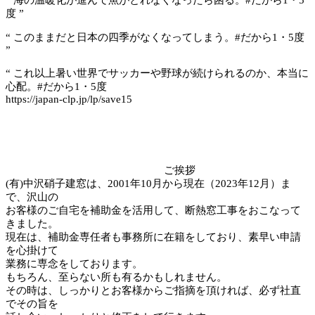
“ 海の温暖化が進んで魚がとれなくなったら困る。#だから1・5
度 ”
“ このままだと日本の四季がなくなってしまう。#だから1・5度
”
“ これ以上暑い世界でサッカーや野球が続けられるのか、本当に
心配。#だから1・5度
https://japan-clp.jp/lp/save15
ご挨拶
(有)中沢硝子建窓は、2001年10月から現在（2023年12月）ま
で、沢山の
お客様のご自宅を補助金を活用して、断熱窓工事をおこなって
きました。
現在は、補助金専任者も事務所に在籍をしており、素早い申請
を心掛けて
業務に専念をしております。
もちろん、至らない所も有るかもしれません。
その時は、しっかりとお客様からご指摘を頂ければ、必ず社直
でその旨を