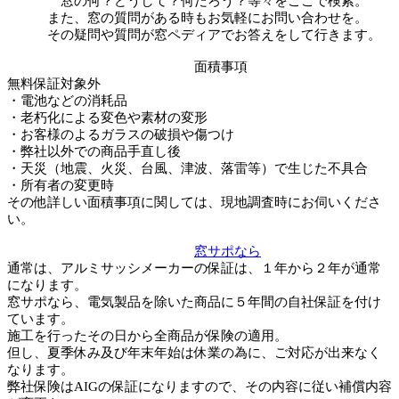
窓の何？どうして？何だろう？等々をここで検索。
また、窓の質問がある時もお気軽にお問い合わせを。
その疑問や質問が窓ペディアでお答えをして行きます。
面積事項
無料保証対象外
・電池などの消耗品
・老朽化による変色や素材の変形
・お客様のよるガラスの破損や傷つけ
・弊社以外での商品手直し後
・天災（地震、火災、台風、津波、落雷等）で生じた不具合
・所有者の変更時
その他詳しい面積事項に関しては、現地調査時にお伺いくださ
い。
窓サポなら
通常は、アルミサッシメーカーの保証は、１年から２年が通常
になります。
窓サポなら、電気製品を除いた商品に５年間の自社保証を付け
ています。
施工を行ったその日から全商品が保険の適用。
但し、夏季休み及び年末年始は休業の為に、ご対応が出来なく
なります。
弊社保険はAIGの保証になりますので、その内容に従い補償内容