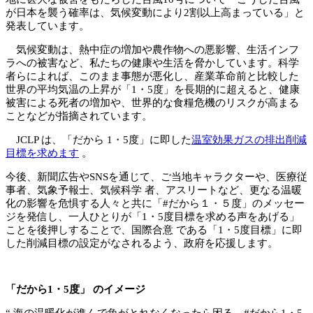
が日本を襲う確率は、気候変動により2割以上高まっている」と
発表しています。
気候変動は、熱中症の増加や農作物への悪影響、生活インフ
ラへの被害など、私たちの健康や生活を脅かしています。科学
者らによれば、このまま事態が悪化し、産業革命前と比較した
世界の平均気温の上昇が「1・5度」を長期的に超えると、健康
被害による死者の増加や、世界的な食糧危機のリスクが高まる
ことなどが指摘されています。
JCLP は、「だから 1・5度」に即した
温室効果ガスの排出削減
目標を求めます
。
今後、新聞広告やSNSを通じて、ご当地キャラクターや、医療従
事者、気象予報士、気候科学 者、アスリートなど、更なる温暖
化の影響を危惧する人々と共に「#だから１・５度」のメッセー
ジを発信し、一人ひとりが「1・5度目標を求める声をあげる」
ことを後押しすることで、国際合意 である「1・5度目標」に即
した削減目標の設定がなされるよう、政府を応援します。
「だから1・5度」 のイメージ