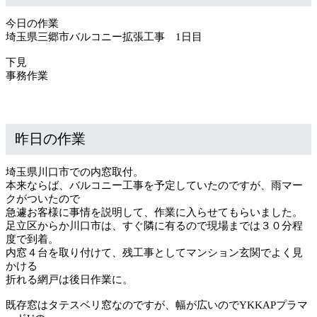
今日の作業
埼玉県三郷市バルコニー拡張工事 1日目
下見
事務作業
昨日の作業
埼玉県川口市での内窓取付。
本来ならば、バルコニー工事を予定していたのですが、雨マー
クがついたので
急遽お客様に事情を説明して、作業に入らせてもらいました。
足立区からか川口市は、すぐ隣に有るので現場までは３０分程
度で到着。
内窓４台を取り付けて、残工事としてマンション玄関でよく見
かける
折れる網戸は後日作業に。
既存窓はタテスベリ窓なのですが、幅が広いのでYKKAPプラマ