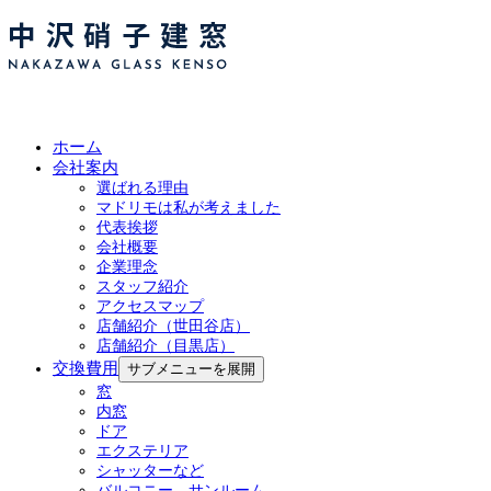
ホーム
会社案内
選ばれる理由
マドリモは私が考えました
代表挨拶
会社概要
企業理念
スタッフ紹介
アクセスマップ
店舗紹介（世田谷店）
店舗紹介（目黒店）
交換費用
サブメニューを展開
窓
内窓
ドア
エクステリア
シャッターなど
バルコニー、サンルーム