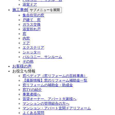
浴室ドア
施工事例
サブメニューを展開
集合住宅の窓
戸建て 窓
ガラス交換
浴室折れ戸
窓
内窓
ドア
エクステリア
シャッター
バルコニー、サンルーム
その他
お客様の声
お役立ち情報
窓ペディア（窓リフォームの百科事典）
【最新情報】窓のリフォーム補助金一覧
窓リフォームの補助金・助成金
窓TVの紹介
事業者様へ
賃貸オーナー、アパート大家様へ
マンションの管理組合の方へ
マンション・アパート玄関ドアリフォーム
よくある質問