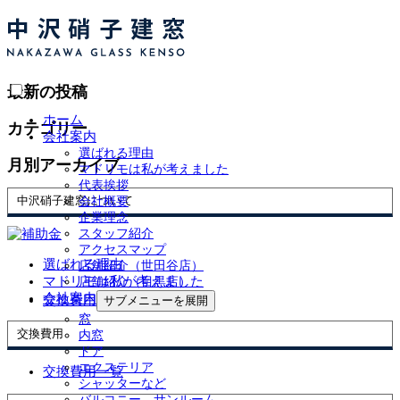
最新の投稿
ホーム
カテゴリー
会社案内
選ばれる理由
月別アーカイブ
マドリモは私が考えました
代表挨拶
中沢硝子建窓について
会社概要
企業理念
スタッフ紹介
アクセスマップ
選ばれる理由
店舗紹介（世田谷店）
マドリモは私が考えました
店舗紹介（目黒店）
会社案内
交換費用
サブメニューを展開
窓
交換費用
内窓
ドア
エクステリア
交換費用一覧
シャッターなど
バルコニー、サンルーム