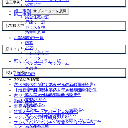
施工事例
浴室ドア
施工事例
サブメニューを展開
施工事例一覧
集合住宅の窓
戸建て 窓
お客様の声
ガラス交換
浴室折れ戸
お客様の声一覧
窓
内窓
ドア
窓リフォームコラム
エクステリア
シャッター
窓リフォームコラム一覧
バルコニー、サンルーム
その他
お役立ち情報
お客様の声
お役立ち情報
窓ペディア（窓リフォームの百科事典）
窓ペディア（窓リフォームの百科事典）
【最新情報】窓のリフォーム補助金一覧
【最新情報】窓のリフォーム補助金一覧
窓リフォームの補助金・助成金
窓リフォームの補助金・助成金
窓TVの紹介
動画の紹介
事業者様へ
事業者様へ
賃貸オーナー、アパート大家様へ
賃貸オーナー、アパート大家様へ
マンションの管理組合の方へ
マンションの管理組合の方へ
マンション・アパート玄関ドアリフォーム
マンション・アパート玄関ドアリフォーム
よくある質問
よくある質問